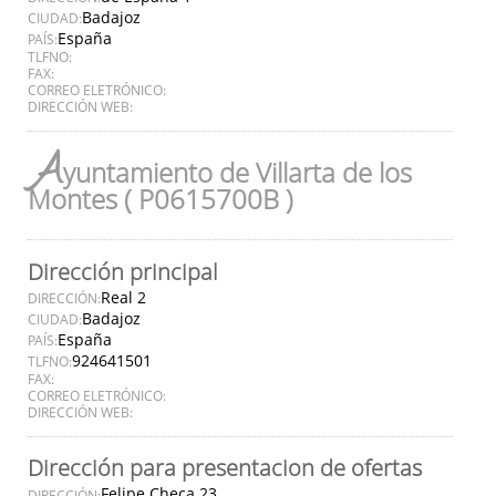
Badajoz
CIUDAD:
España
PAÍS:
TLFNO:
FAX:
CORREO ELETRÓNICO:
DIRECCIÓN WEB:
A
yuntamiento de Villarta de los
Montes ( P0615700B )
Dirección principal
Real 2
DIRECCIÓN:
Badajoz
CIUDAD:
España
PAÍS:
924641501
TLFNO:
FAX:
CORREO ELETRÓNICO:
DIRECCIÓN WEB:
Dirección para presentacion de ofertas
Felipe Checa 23
DIRECCIÓN: