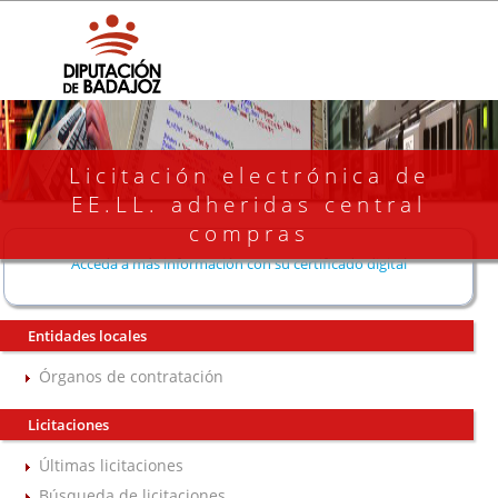
Licitación electrónica de
EE.LL. adheridas central
compras
Acceda a más información con su certificado digital
Entidades locales
Órganos de contratación
Licitaciones
Últimas licitaciones
Búsqueda de licitaciones