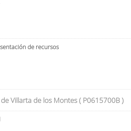
3
esentación de recursos
de Villarta de los Montes ( P0615700B )
l