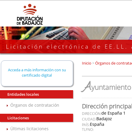
Licitación electrónica de EE.LL.
Inicio
>
Órganos de contrata
Acceda a más información con su
certificado digital
A
yuntamiento 
Entidades locales
Órganos de contratación
Dirección principa
de España 1
DIRECCIÓN:
Licitaciones
Badajoz
CIUDAD:
España
PAÍS:
Últimas licitaciones
TLFNO: