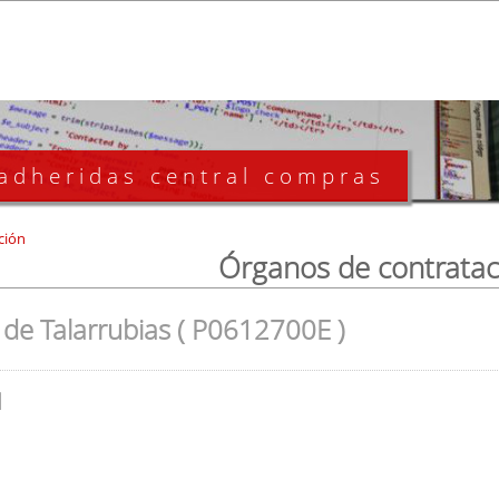
 adheridas central compras
ción
Órganos de contratac
de Talarrubias ( P0612700E )
l