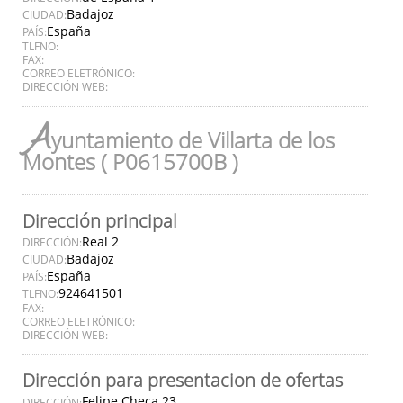
Badajoz
CIUDAD:
España
PAÍS:
TLFNO:
FAX:
CORREO ELETRÓNICO:
DIRECCIÓN WEB:
A
yuntamiento de Villarta de los
Montes ( P0615700B )
Dirección principal
Real 2
DIRECCIÓN:
Badajoz
CIUDAD:
España
PAÍS:
924641501
TLFNO:
FAX:
CORREO ELETRÓNICO:
DIRECCIÓN WEB:
Dirección para presentacion de ofertas
Felipe Checa 23
DIRECCIÓN: