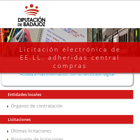
Licitación electrónica de
EE.LL. adheridas central
compras
Acceda a más información con su certificado digital
Entidades locales
Órganos de contratación
Licitaciones
Últimas licitaciones
Búsqueda de licitaciones