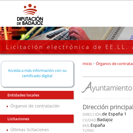
Licitación electrónica de EE.LL.
Inicio
>
Órganos de contrata
Acceda a más información con su
certificado digital
A
yuntamiento 
Entidades locales
Órganos de contratación
Dirección principa
de España 1
DIRECCIÓN:
Licitaciones
Badajoz
CIUDAD:
España
PAÍS:
Últimas licitaciones
TLFNO: