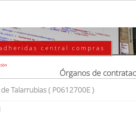
 adheridas central compras
ción
Órganos de contratac
de Talarrubias ( P0612700E )
l