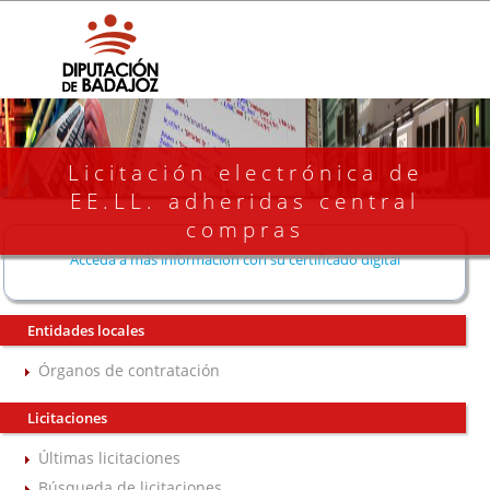
Licitación electrónica de
EE.LL. adheridas central
compras
Acceda a más información con su certificado digital
Entidades locales
Órganos de contratación
Licitaciones
Últimas licitaciones
Búsqueda de licitaciones