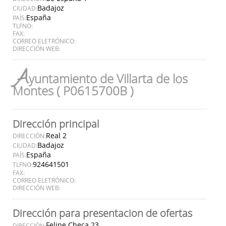
Badajoz
CIUDAD:
España
PAÍS:
TLFNO:
FAX:
CORREO ELETRÓNICO:
DIRECCIÓN WEB:
A
yuntamiento de Villarta de los
Montes ( P0615700B )
Dirección principal
Real 2
DIRECCIÓN:
Badajoz
CIUDAD:
España
PAÍS:
924641501
TLFNO:
FAX:
CORREO ELETRÓNICO:
DIRECCIÓN WEB:
Dirección para presentacion de ofertas
Felipe Checa 23
DIRECCIÓN: