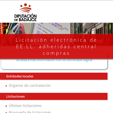
Licitación electrónica de
EE.LL. adheridas central
compras
Acceda a más información con su certificado digital
Entidades locales
Órganos de contratación
Licitaciones
Últimas licitaciones
Búsqueda de licitaciones