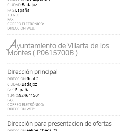
Badajoz
CIUDAD:
España
PAÍS:
TLFNO:
FAX:
CORREO ELETRÓNICO:
DIRECCIÓN WEB:
A
yuntamiento de Villarta de los
Montes ( P0615700B )
Dirección principal
Real 2
DIRECCIÓN:
Badajoz
CIUDAD:
España
PAÍS:
924641501
TLFNO:
FAX:
CORREO ELETRÓNICO:
DIRECCIÓN WEB:
Dirección para presentacion de ofertas
Felipe Checa 23
DIRECCIÓN: