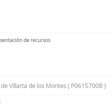
3
esentación de recursos
de Villarta de los Montes ( P0615700B )
l