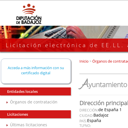
Licitación electrónica de EE.LL.
Inicio
>
Órganos de contrata
Acceda a más información con su
certificado digital
A
yuntamiento 
Entidades locales
Órganos de contratación
Dirección principa
de España 1
DIRECCIÓN:
Licitaciones
Badajoz
CIUDAD:
España
PAÍS:
Últimas licitaciones
TLFNO: