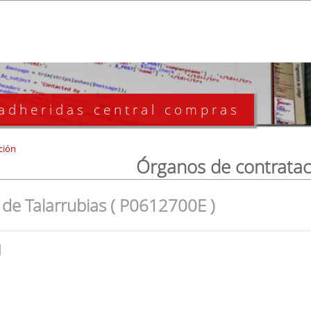
 adheridas central compras
ción
Órganos de contratac
de Talarrubias ( P0612700E )
l