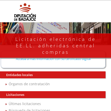
Licitación electrónica de
EE.LL. adheridas central
compras
Acceda a más información con su certificado digital
Entidades locales
Órganos de contratación
Licitaciones
Últimas licitaciones
Búsqueda de licitaciones