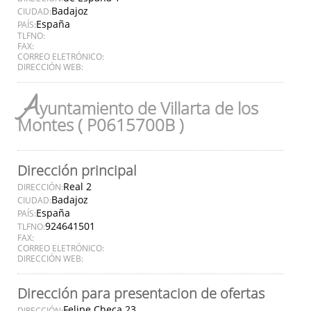
Badajoz
CIUDAD:
España
PAÍS:
TLFNO:
FAX:
CORREO ELETRÓNICO:
DIRECCIÓN WEB:
A
yuntamiento de Villarta de los
Montes ( P0615700B )
Dirección principal
Real 2
DIRECCIÓN:
Badajoz
CIUDAD:
España
PAÍS:
924641501
TLFNO:
FAX:
CORREO ELETRÓNICO:
DIRECCIÓN WEB:
Dirección para presentacion de ofertas
Felipe Checa 23
DIRECCIÓN: