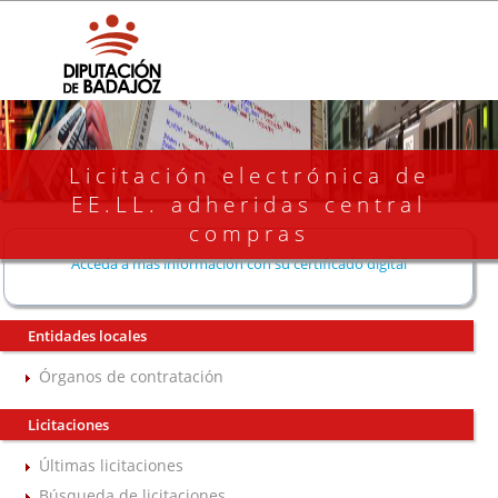
Licitación electrónica de
EE.LL. adheridas central
compras
Acceda a más información con su certificado digital
Entidades locales
Órganos de contratación
Licitaciones
Últimas licitaciones
Búsqueda de licitaciones