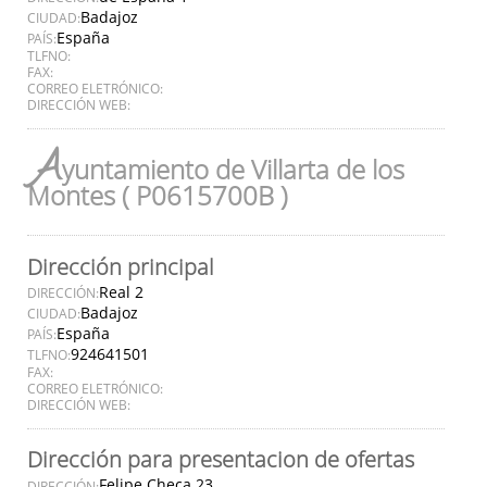
Badajoz
CIUDAD:
España
PAÍS:
TLFNO:
FAX:
CORREO ELETRÓNICO:
DIRECCIÓN WEB:
A
yuntamiento de Villarta de los
Montes ( P0615700B )
Dirección principal
Real 2
DIRECCIÓN:
Badajoz
CIUDAD:
España
PAÍS:
924641501
TLFNO:
FAX:
CORREO ELETRÓNICO:
DIRECCIÓN WEB:
Dirección para presentacion de ofertas
Felipe Checa 23
DIRECCIÓN: