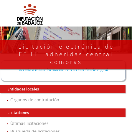
Licitación electrónica de
EE.LL. adheridas central
compras
Acceda a más información con su certificado digital
Entidades locales
Órganos de contratación
Licitaciones
Últimas licitaciones
Búsqueda de licitaciones