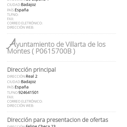
Badajoz
CIUDAD:
España
PAÍS:
TLFNO:
FAX:
CORREO ELETRÓNICO:
DIRECCIÓN WEB:
A
yuntamiento de Villarta de los
Montes ( P0615700B )
Dirección principal
Real 2
DIRECCIÓN:
Badajoz
CIUDAD:
España
PAÍS:
924641501
TLFNO:
FAX:
CORREO ELETRÓNICO:
DIRECCIÓN WEB:
Dirección para presentacion de ofertas
Felipe Checa 23
DIRECCIÓN: