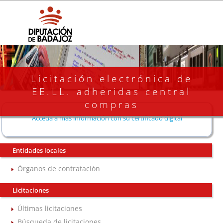
Licitación electrónica de
EE.LL. adheridas central
compras
Acceda a más información con su certificado digital
Entidades locales
Órganos de contratación
Licitaciones
Últimas licitaciones
Búsqueda de licitaciones