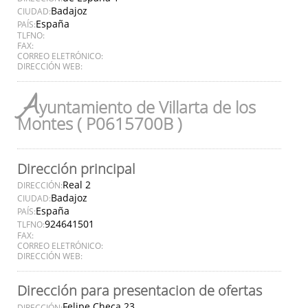
Badajoz
CIUDAD:
España
PAÍS:
TLFNO:
FAX:
CORREO ELETRÓNICO:
DIRECCIÓN WEB:
A
yuntamiento de Villarta de los
Montes ( P0615700B )
Dirección principal
Real 2
DIRECCIÓN:
Badajoz
CIUDAD:
España
PAÍS:
924641501
TLFNO:
FAX:
CORREO ELETRÓNICO:
DIRECCIÓN WEB:
Dirección para presentacion de ofertas
Felipe Checa 23
DIRECCIÓN: