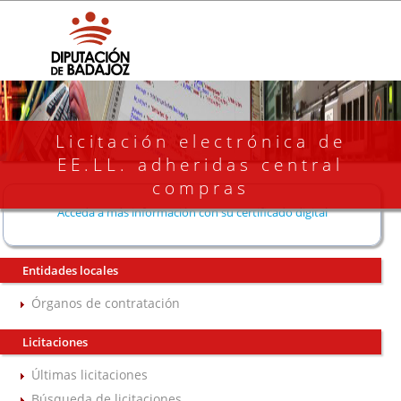
Licitación electrónica de
EE.LL. adheridas central
compras
Acceda a más información con su certificado digital
Entidades locales
Órganos de contratación
Licitaciones
Últimas licitaciones
Búsqueda de licitaciones