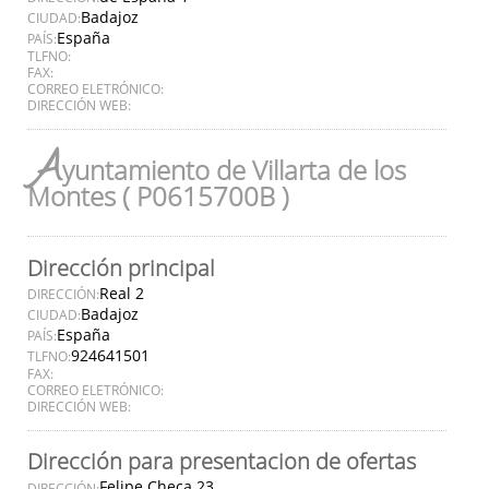
Badajoz
CIUDAD:
España
PAÍS:
TLFNO:
FAX:
CORREO ELETRÓNICO:
DIRECCIÓN WEB:
A
yuntamiento de Villarta de los
Montes ( P0615700B )
Dirección principal
Real 2
DIRECCIÓN:
Badajoz
CIUDAD:
España
PAÍS:
924641501
TLFNO:
FAX:
CORREO ELETRÓNICO:
DIRECCIÓN WEB:
Dirección para presentacion de ofertas
Felipe Checa 23
DIRECCIÓN: