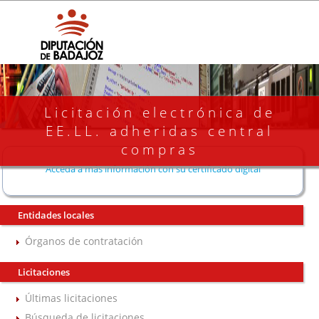
Licitación electrónica de
EE.LL. adheridas central
compras
Acceda a más información con su certificado digital
Entidades locales
Órganos de contratación
Licitaciones
Últimas licitaciones
Búsqueda de licitaciones