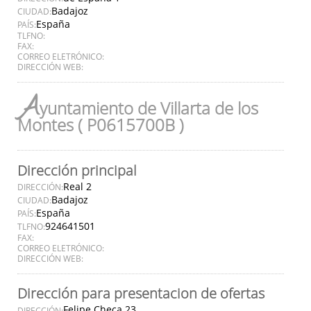
Badajoz
CIUDAD:
España
PAÍS:
TLFNO:
FAX:
CORREO ELETRÓNICO:
DIRECCIÓN WEB:
A
yuntamiento de Villarta de los
Montes ( P0615700B )
Dirección principal
Real 2
DIRECCIÓN:
Badajoz
CIUDAD:
España
PAÍS:
924641501
TLFNO:
FAX:
CORREO ELETRÓNICO:
DIRECCIÓN WEB:
Dirección para presentacion de ofertas
Felipe Checa 23
DIRECCIÓN: