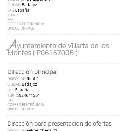
Badajoz
CIUDAD:
España
PAÍS:
TLFNO:
FAX:
CORREO ELETRÓNICO:
DIRECCIÓN WEB:
A
yuntamiento de Villarta de los
Montes ( P0615700B )
Dirección principal
Real 2
DIRECCIÓN:
Badajoz
CIUDAD:
España
PAÍS:
924641501
TLFNO:
FAX:
CORREO ELETRÓNICO:
DIRECCIÓN WEB:
Dirección para presentacion de ofertas
Felipe Checa 23
DIRECCIÓN: