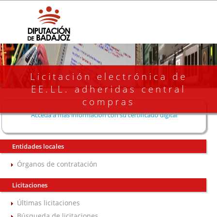
Licitación electrónica de
EE.LL. adheridas central
compras
Acceda a más información con su certificado digital
Entidades locales
Órganos de contratación
Licitaciones
Últimas licitaciones
Búsqueda de licitaciones