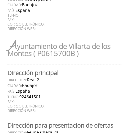
Badajoz
CIUDAD:
España
PAÍS:
TLFNO:
FAX:
CORREO ELETRÓNICO:
DIRECCIÓN WEB:
A
yuntamiento de Villarta de los
Montes ( P0615700B )
Dirección principal
Real 2
DIRECCIÓN:
Badajoz
CIUDAD:
España
PAÍS:
924641501
TLFNO:
FAX:
CORREO ELETRÓNICO:
DIRECCIÓN WEB:
Dirección para presentacion de ofertas
Felipe Checa 23
DIRECCIÓN: