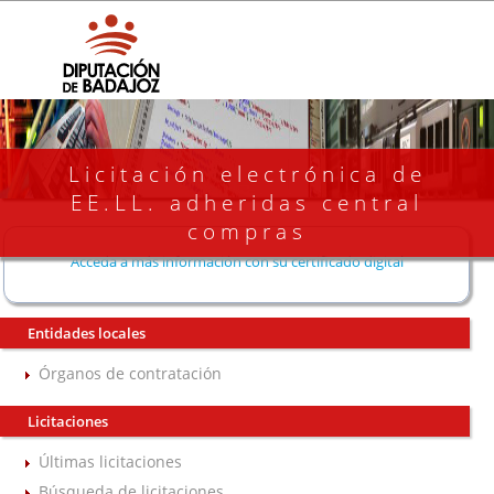
Licitación electrónica de
EE.LL. adheridas central
compras
Acceda a más información con su certificado digital
Entidades locales
Órganos de contratación
Licitaciones
Últimas licitaciones
Búsqueda de licitaciones