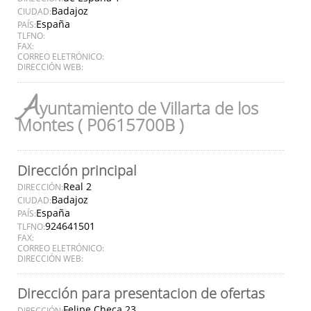
Badajoz
CIUDAD:
España
PAÍS:
TLFNO:
FAX:
CORREO ELETRÓNICO:
DIRECCIÓN WEB:
A
yuntamiento de Villarta de los
Montes ( P0615700B )
Dirección principal
Real 2
DIRECCIÓN:
Badajoz
CIUDAD:
España
PAÍS:
924641501
TLFNO:
FAX:
CORREO ELETRÓNICO:
DIRECCIÓN WEB:
Dirección para presentacion de ofertas
Felipe Checa 23
DIRECCIÓN: