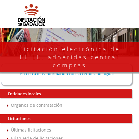
Licitación electrónica de
EE.LL. adheridas central
compras
Acceda a más información con su certificado digital
Entidades locales
Órganos de contratación
Licitaciones
Últimas licitaciones
Búsqueda de licitaciones