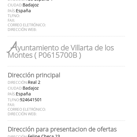
Badajoz
CIUDAD:
España
PAÍS:
TLFNO:
FAX:
CORREO ELETRÓNICO:
DIRECCIÓN WEB:
A
yuntamiento de Villarta de los
Montes ( P0615700B )
Dirección principal
Real 2
DIRECCIÓN:
Badajoz
CIUDAD:
España
PAÍS:
924641501
TLFNO:
FAX:
CORREO ELETRÓNICO:
DIRECCIÓN WEB:
Dirección para presentacion de ofertas
Felipe Checa 23
DIRECCIÓN: