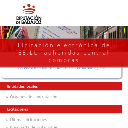
Licitación electrónica de
EE.LL. adheridas central
compras
Acceda a más información con su certificado digital
Entidades locales
Órganos de contratación
Licitaciones
Últimas licitaciones
Búsqueda de licitaciones