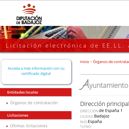
Licitación electrónica de EE.LL.
Inicio
>
Órganos de contrata
Acceda a más información con su
certificado digital
A
yuntamiento 
Entidades locales
Órganos de contratación
Dirección principa
de España 1
DIRECCIÓN:
Licitaciones
Badajoz
CIUDAD:
España
PAÍS:
Últimas licitaciones
TLFNO: