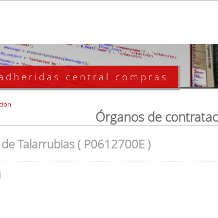
 adheridas central compras
ción
Órganos de contratac
de Talarrubias ( P0612700E )
l