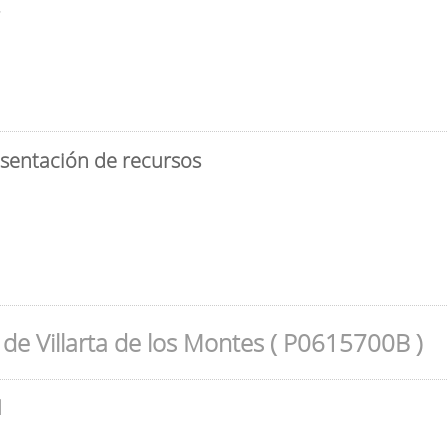
3
esentación de recursos
de Villarta de los Montes ( P0615700B )
l